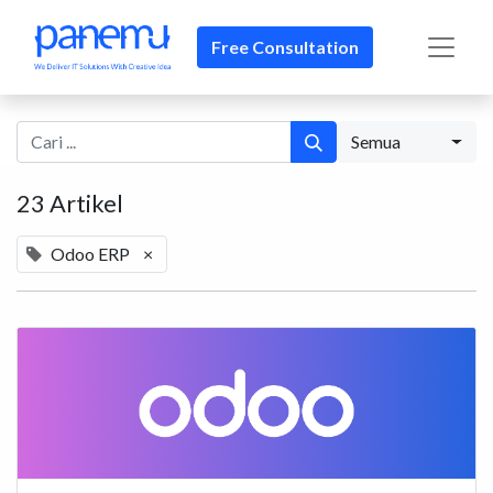
Free Consultation
Semua
23 Artikel
Odoo ERP
×