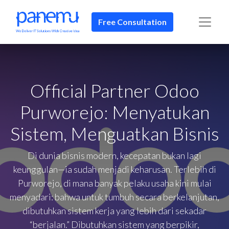
Free Consultation
Official Partner Odoo
Purworejo: Menyatukan
Sistem, Menguatkan Bisnis
Di dunia bisnis modern, kecepatan bukan lagi
keunggulan—ia sudah menjadi keharusan. Terlebih di
Purworejo, di mana banyak pelaku usaha kini mulai
menyadari: bahwa untuk tumbuh secara berkelanjutan,
dibutuhkan sistem kerja yang lebih dari sekadar
“berjalan.” Dibutuhkan sistem yang berpikir,