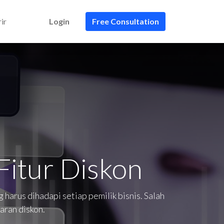
ir
Login
Free Consultation
Fitur Diskon
arus dihadapi setiap pemilik bisnis. Salah
aran diskon.