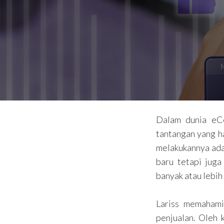
Dalam dunia eCo
tantangan yang ha
melakukannya ada
baru tetapi jug
banyak atau lebih
Lariss memahami
penjualan. Oleh k