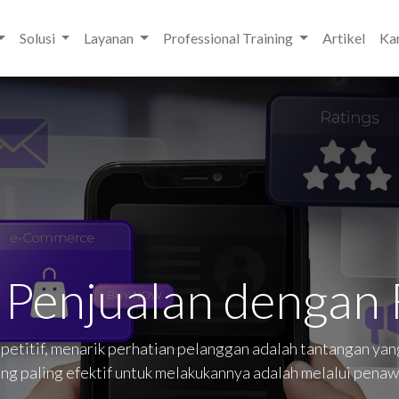
Solusi
Layanan
Professional Training
Artikel
Kar
Penjualan dengan 
itif, menarik perhatian pelanggan adalah tantangan yang h
ang paling efektif untuk melakukannya adalah melalui penaw