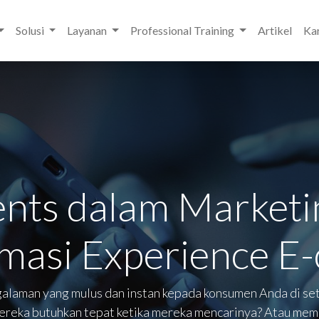
Solusi
Layanan
Professional Training
Artikel
Kar
ts dalam Marketi
masi Experience 
alaman yang mulus dan instan kepada konsumen Anda di se
ereka butuhkan tepat ketika mereka mencarinya? Atau mem