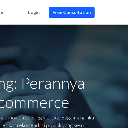
ir
Login
Free Consultation
ng: Perannya
E-commerce
tiap momen penting mereka. Bagaimana jika
berikan rekomendasi produk yang sesuai