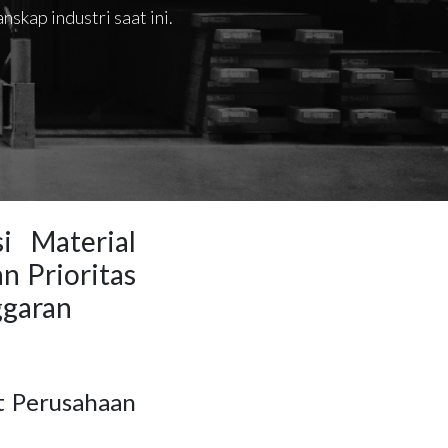
skap industri saat ini.
i Material
 Prioritas
ggaran
t Perusahaan