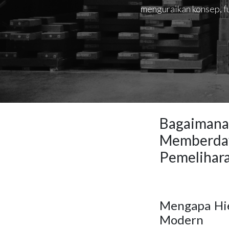
menguraikan konsep, fu
Bagaimana
Memberday
Pemelihar
Mengapa Hie
Modern