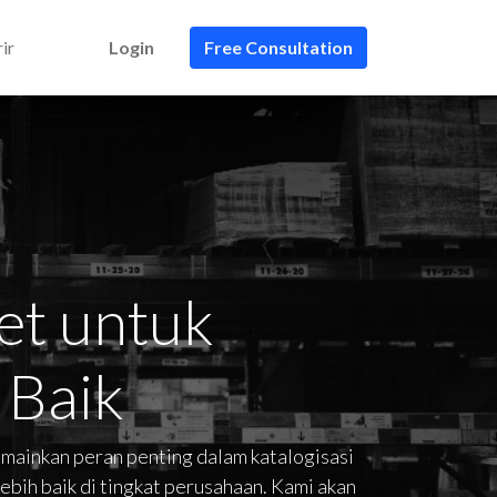
ir
Login
Free Consultation
et untuk
 Baik
mainkan peran penting dalam katalogisasi
ebih baik di tingkat perusahaan. Kami akan