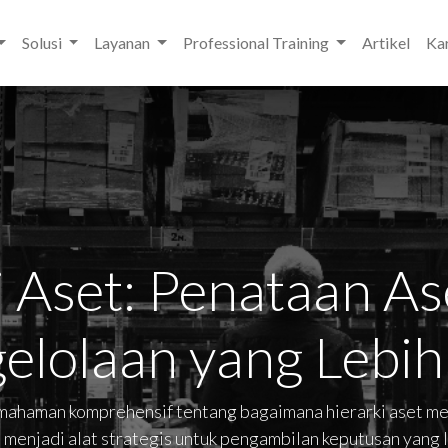
Solusi
Layanan
Professional Training
Artikel
Kar
i Aset: Penataan As
elolaan yang Lebih
emahaman komprehensif tentang bagaimana hierarki aset me
t menjadi alat strategis untuk pengambilan keputusan yang l