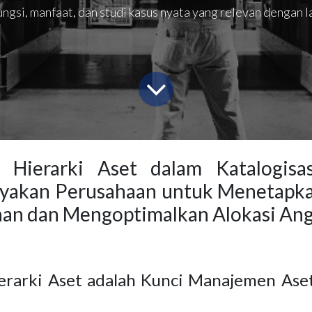
ngsi, manfaat, dan studi kasus nyata yang relevan dengan lan
 Hierarki Aset dalam Katalogisas
akan Perusahaan untuk Menetapkan
aan dan Mengoptimalkan Alokasi An
rarki Aset adalah Kunci Manajemen Ase