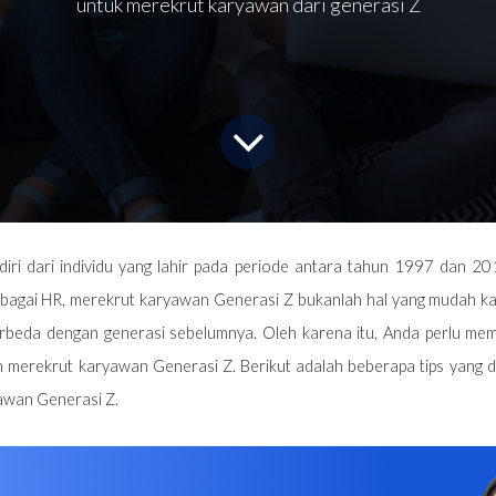
untuk merekrut karyawan dari generasi Z
diri dari individu yang lahir pada periode antara tahun 1997 dan 2
ebagai HR, merekrut karyawan Generasi Z bukanlah hal yang mudah k
berbeda dengan generasi sebelumnya. Oleh karena itu, Anda perlu me
am merekrut karyawan Generasi Z. Berikut adalah beberapa tips yang
awan Generasi Z.